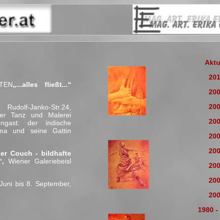
Aktu
20
TEN
„...alles fließt...“
20
20
Rudolf-Janko-Str.24,
cher Tanz und Malerei
20
ngast: der indische
rma und seine Gattin
20
20
der Couch - bildhafte
“,
Wiener Galeriebeisl
20
20
Juni bis 8. September,
20
1980 -