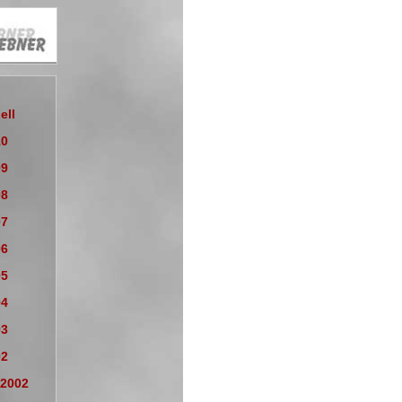
ell
10
09
08
07
06
05
04
03
02
 2002